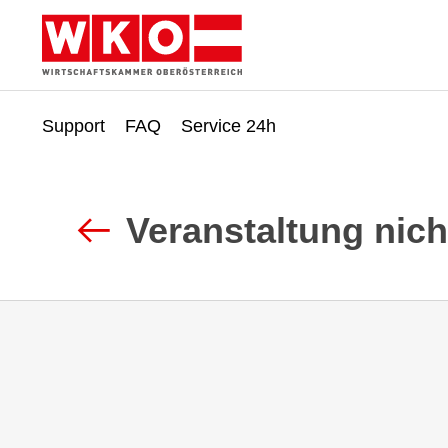
Support
FAQ
Service 24h
Zum
Zur
Inhalt
Fußzeile
springen
springen
Veranstaltung nic
Zurück
zur
Suche