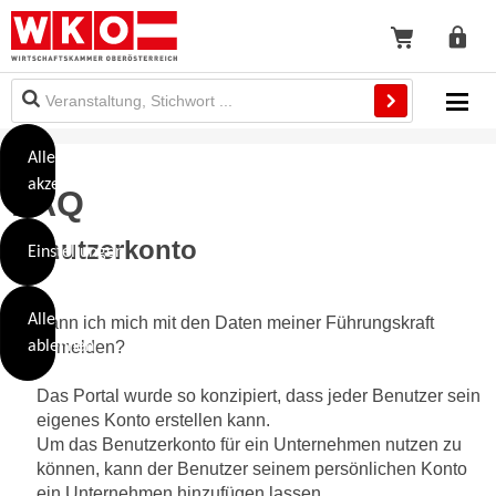
Diese
Seite
Mo
Zum
Zur
verwendet
Inhalt
Fußzeile
Cookies
Na
Alle
springen
springen
akzeptieren
FAQ
O
öf
h
Benutzerkonto
Einstellungen
n
e
B
I
Alle
Kann ich mich mit den Daten meiner Führungskraft
i
h
ablehnen
anmelden?
t
r
t
e
Das Portal wurde so konzipiert, dass jeder Benutzer sein
Weiterlesen
e
Z
eigenes Konto erstellen kann.
b
u
Um das Benutzerkonto für ein Unternehmen nutzen zu
e
können, kann der Benutzer seinem persönlichen Konto
s
a
- nur für sichtbaren Text
ein Unternehmen hinzufügen lassen.
t