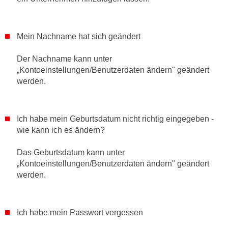
c
i
h
m
t
Mein Nachname hat sich geändert
m
e
u
n
Der Nachname kann unter
n
S
„Kontoeinstellungen/Benutzerdaten ändern" geändert
g
werden.
i
v
e
e
,
r
d
Ich habe mein Geburtsdatum nicht richtig eingegeben -
w
wie kann ich es ändern?
a
e
s
n
Das Geburtsdatum kann unter
s
d
„Kontoeinstellungen/Benutzerdaten ändern" geändert
w
e
werden.
i
n
r
w
a
i
Ich habe mein Passwort vergessen
u
r
c