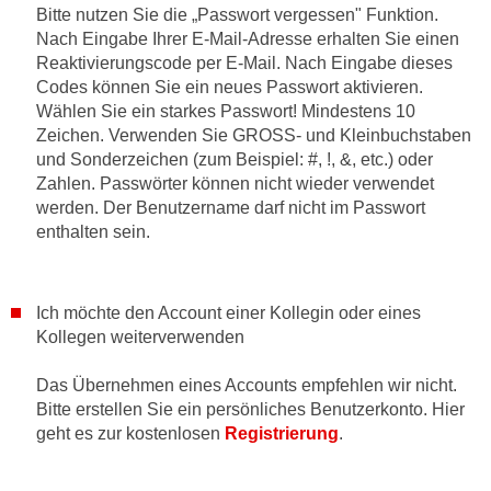
n
Bitte nutzen Sie die „Passwort vergessen" Funktion.
h
u
Nach Eingabe Ihrer E-Mail-Adresse erhalten Sie einen
C
r
Reaktivierungscode per E-Mail. Nach Eingabe dieses
o
Codes können Sie ein neues Passwort aktivieren.
C
o
Wählen Sie ein starkes Passwort! Mindestens 10
o
k
Zeichen. Verwenden Sie GROSS- und Kleinbuchstaben
o
i
und Sonderzeichen (zum Beispiel: #, !, &, etc.) oder
k
Zahlen. Passwörter können nicht wieder verwendet
e
i
werden. Der Benutzername darf nicht im Passwort
s
e
enthalten sein.
v
s
o
,
n
d
Ich möchte den Account einer Kollegin oder eines
U
i
Kollegen weiterverwenden
S
e
-
f
Das Übernehmen eines Accounts empfehlen wir nicht.
a
ü
Bitte erstellen Sie ein persönliches Benutzerkonto. Hier
m
r
geht es zur kostenlosen
Registrierung
.
e
d
r
i