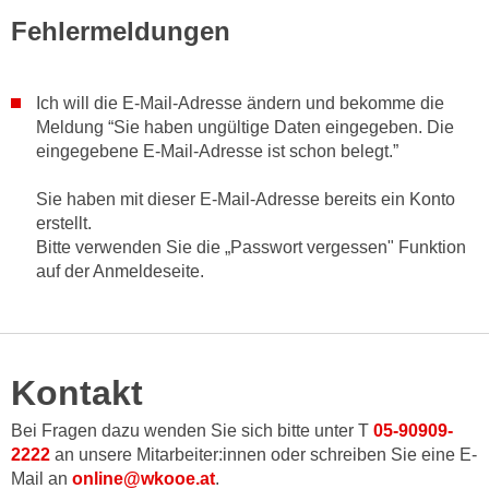
i
e
Fehlermeldungen
k
F
a
u
n
n
Ich will die E-Mail-Adresse ändern und bekomme die
i
k
Meldung “Sie haben ungültige Daten eingegeben. Die
s
t
eingegebene E-Mail-Adresse ist schon belegt.”
c
i
h
Sie haben mit dieser E-Mail-Adresse bereits ein Konto
o
e
erstellt.
n
n
Bitte verwenden Sie die „Passwort vergessen" Funktion
d
U
auf der Anmeldeseite.
e
n
r
t
W
e
e
r
Kontakt
b
n
s
e
Bei Fragen dazu wenden Sie sich bitte unter T
05-90909-
e
h
2222
an unsere Mitarbeiter:innen oder schreiben Sie eine E-
i
Mail an
online@wkooe.at
.
m
t