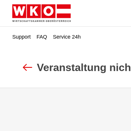
Support
FAQ
Service 24h
Zum
Zur
Inhalt
Fußzeile
springen
springen
Veranstaltung nic
Zurück
zur
Suche