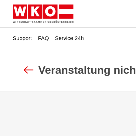
Support
FAQ
Service 24h
Zum
Zur
Inhalt
Fußzeile
springen
springen
Veranstaltung nic
Zurück
zur
Suche