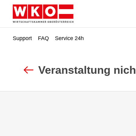
Support
FAQ
Service 24h
Zum
Zur
Inhalt
Fußzeile
springen
springen
Veranstaltung nic
Zurück
zur
Suche