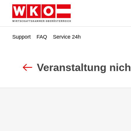
Support
FAQ
Service 24h
Zum
Zur
Inhalt
Fußzeile
springen
springen
Veranstaltung nic
Zurück
zur
Suche