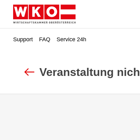
Support
FAQ
Service 24h
Zum
Zur
Inhalt
Fußzeile
springen
springen
Veranstaltung nic
Zurück
zur
Suche