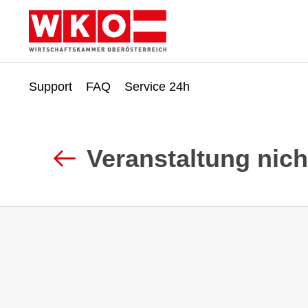
Support
FAQ
Service 24h
Zum
Zur
Inhalt
Fußzeile
springen
springen
Veranstaltung nic
Zurück
zur
Suche